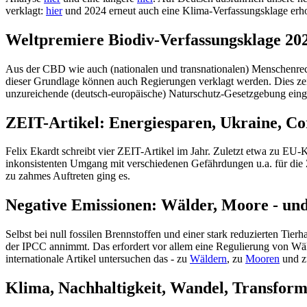
verklagt:
hier
und 2024 erneut auch eine Klima-Verfassungsklage er
Weltpremiere Biodiv-Verfassungsklage 202
Aus der CBD wie auch (nationalen und transnationalen) Menschenrechte
dieser Grundlage können auch Regierungen verklagt werden. Dies zei
unzureichende (deutsch-europäische) Naturschutz-Gesetzgebung eing
ZEIT-Artikel: Energiesparen, Ukraine, Co
Felix Ekardt schreibt vier ZEIT-Artikel im Jahr. Zuletzt etwa zu EU
inkonsistenten Umgang mit verschiedenen Gefährdungen u.a. für die 
zu zahmes Auftreten ging es.
Negative Emissionen: Wälder, Moore - un
Selbst bei null fossilen Brennstoffen und einer stark reduzierten Ti
der IPCC annimmt. Das erfordert vor allem eine Regulierung von Wäld
internationale Artikel untersuchen das - zu
Wäldern
, zu
Mooren
und z
Klima, Nachhaltigkeit, Wandel, Transforma