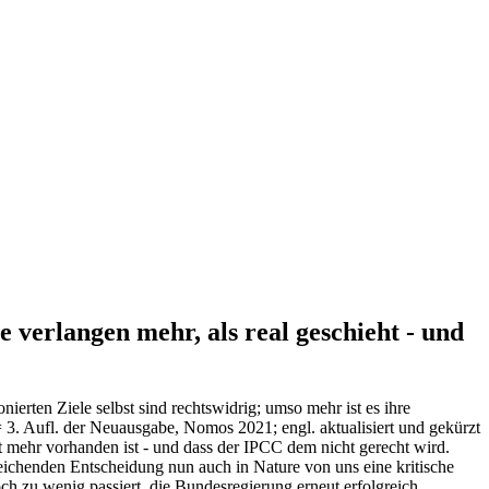
erlangen mehr, als real geschieht - und
erten Ziele selbst sind rechtswidrig; umso mehr ist es ihre
= 3. Aufl. der Neuausgabe, Nomos 2021; engl. aktualisiert und gekürzt
ehr vorhanden ist - und dass der IPCC dem nicht gerecht wird.
eichenden Entscheidung nun auch in Nature von uns eine kritische
ch zu wenig passiert, die Bundesregierung erneut erfolgreich