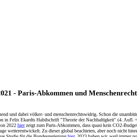
021 - Paris-Abkommen und Menschenrechte v
end und dabei völker- und menschenrechtswidrig. Schon die unambitioni
in Felix Ekardts Habilschrift "Theorie der Nachhaltigkeit" (4. Aufl. 
 von 2022
hier
zeigt zum Paris-Abkommen, dass quasi kein CO2-Budget m
 weiterentwickelt. Zu dieser global beachteten, aber noch nicht hinr
eue Studie für die Bundesregierung
hier
. 2023 haben wir, weil immer no