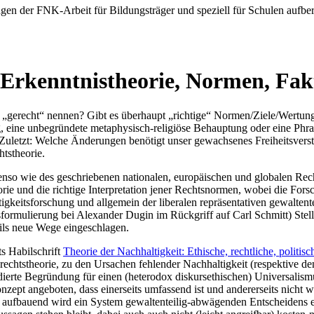
agen der FNK-Arbeit für Bildungsträger und speziell für Schulen aufber
 Erkenntnistheorie, Normen, Fak
gerecht“ nennen? Gibt es überhaupt „richtige“ Normen/Ziele/Wertungen 
ung, eine unbegründete metaphysisch-religiöse Behauptung oder eine P
Zuletzt: Welche Änderungen benötigt unser gewachsenes Freiheitsvers
tstheorie.
ebenso wie des geschriebenen nationalen, europäischen und globalen Re
rie und die richtige Interpretation jener Rechtsnormen, wobei die Fors
gkeitsforschung und allgemein der liberalen repräsentativen gewaltent
formulierung bei Alexander Dugin im Rückgriff auf Carl Schmitt) Stell
ils neue Wege eingeschlagen.
s Habilschrift
Theorie der Nachhaltigkeit: Ethische, rechtliche, politi
echtstheorie, zu den Ursachen fehlender Nachhaltigkeit (respektive 
dierte Begründung für einen (heterodox diskursethischen) Universalis
nzept angeboten, dass einerseits umfassend ist und andererseits nicht 
n aufbauend wird ein System gewaltenteilig-abwägenden Entscheidens e