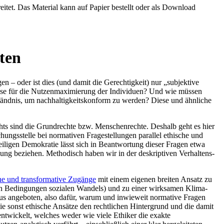
eitet. Das Material kann auf Papier bestellt oder als Download
ten
– oder ist dies (und damit die Gerechtigkeit) nur „subjektive
hrase für die Nutzenmaximierung der Individuen? Und wie müssen
tändnis, um nachhaltigkeitskonform zu werden? Diese und ähnliche
chts sind die Grundrechte bzw. Menschenrechte. Deshalb geht es hier
chungsstelle bei normativen Fragestellungen parallel ethische und
eiligen Demokratie lässt sich in Beantwortung dieser Fragen etwa
ung beziehen. Methodisch haben wir in der deskriptiven Verhaltens-
sche und transformative Zugänge
mit einem eigenen breiten Ansatz zu
den Bedingungen sozialen Wandels) und zu einer wirksamen Klima-
mus angeboten, also dafür, warum und inwieweit normative Fragen
wie sonst ethische Ansätze den rechtlichen Hintergrund und die damit
ntwickelt, welches weder wie viele Ethiker die exakte