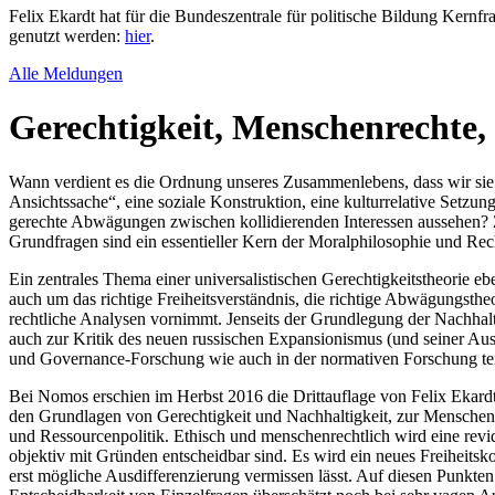
Felix Ekardt hat für die Bundeszentrale für politische Bildung Kernfr
genutzt werden:
hier
.
Alle Meldungen
Gerechtigkeit, Menschenrechte,
Wann verdient es die Ordnung unseres Zusammenlebens, dass wir sie „
Ansichtssache“, eine soziale Konstruktion, eine kulturrelative Setz
gerechte Abwägungen zwischen kollidierenden Interessen aussehen? 
Grundfragen sind ein essentieller Kern der Moralphilosophie und Rech
Ein zentrales Thema einer universalistischen Gerechtigkeitstheorie 
auch um das richtige Freiheitsverständnis, die richtige Abwägungstheo
rechtliche Analysen vornimmt. Jenseits der Grundlegung der Nachhalti
auch zur Kritik des neuen russischen Expansionismus (und seiner Aus
und Governance-Forschung wie auch in der normativen Forschung te
Bei Nomos erschien im Herbst 2016 die Drittauflage von Felix Ekardt
den Grundlagen von Gerechtigkeit und Nachhaltigkeit, zur Menschenr
und Ressourcenpolitik. Ethisch und menschenrechtlich wird eine revi
objektiv mit Gründen entscheidbar sind. Es wird ein neues Freiheitsko
erst mögliche Ausdifferenzierung vermissen lässt. Auf diesen Punkte