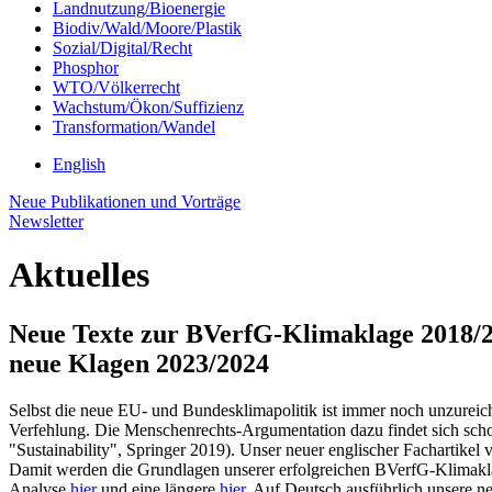
Landnutzung/Bioenergie
Biodiv/Wald/Moore/Plastik
Sozial/Digital/Recht
Phosphor
WTO/Völkerrecht
Wachstum/Ökon/Suffizienz
Transformation/Wandel
English
Neue Publikationen und Vorträge
Newsletter
Aktuelles
Neue Texte zur BVerfG-Klimaklage 2018/2
neue Klagen 2023/2024
Selbst die neue EU- und Bundesklimapolitik ist immer noch unzureich
Verfehlung. Die Menschenrechts-Argumentation dazu findet sich schon 
"Sustainability", Springer 2019). Unser neuer englischer Fachartikel
Damit werden die Grundlagen unserer erfolgreichen BVerfG-Klimaklage
Analyse
hier
und eine längere
hier
. Auf Deutsch ausführlich unsere n