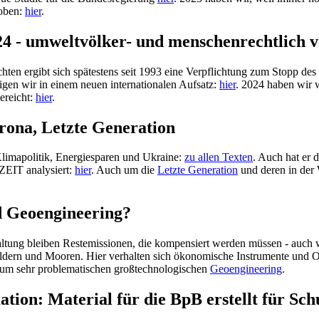
hoben:
hier
.
4 - umweltvölker- und menschenrechtlich ve
n ergibt sich spätestens seit 1993 eine Verpflichtung zum Stopp des Bi
gen wir in einem neuen internationalen Aufsatz:
hier
. 2024 haben wir 
ereicht:
hier
.
rona, Letzte Generation
-Klimapolitik, Energiesparen und Ukraine:
zu allen Texten
. Auch hat er 
ZEIT analysiert:
hier
. Auch um die
Letzte Generation
und deren in der 
d Geoengineering?
erhaltung bleiben Restemissionen, die kompensiert werden müssen - auc
ern und Mooren. Hier verhalten sich ökonomische Instrumente und Ordn
um sehr problematischen großtechnologischen
Geoengineering
.
tion: Material für die BpB erstellt für Sc